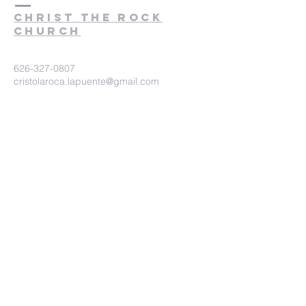
christ the rock
church
626-327-0807
cristolaroca.lapuente@gmail.com
525 N Asuza Ave. Suite 210. La
Puente Ca. 91744
©2020 Iglesia Christo la Roca.
Proudly created with
wix.com