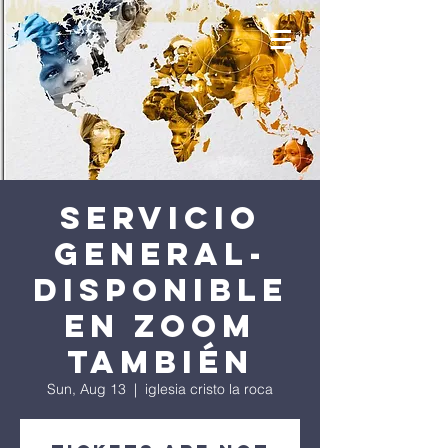
servicio
general-
disponible
en zoom
también
Sun, Aug 13
  |  
iglesia cristo la roca